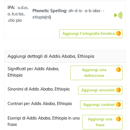
IPA:
ˈɑ.d.ɪs.
Phonetic Spelling:
ah-d-is- a-b-aba- -
a.ːb.aːba..ː
etiopia
(
nl
)
.ɛtioːpiaː
Aggiungi l'ortografia fonetica
Aggiungi dettagli di Addis Ababa, Ethiopia
Significati per Addis Ababa,
Aggiungi una
Ethiopia
definizione
Sinonimi di Addis Ababa, Ethiopia
Aggiungi sinonimi
Contrari per Addis Ababa, Ethiopia
Aggiungi contrari
Esempi di Addis Ababa, Ethiopia in una
Aggiungi una
frase
frase