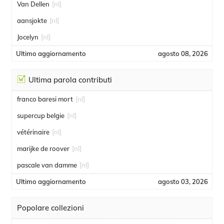
Van Dellen
[nl]
aansjokte
[nl]
Jocelyn
[nl]
Ultimo aggiornamento
agosto 08, 2026
Ultima parola contributi
franco baresi mort
[nl]
supercup belgie
[nl]
vétérinaire
[nl]
marijke de roover
[nl]
pascale van damme
[nl]
Ultimo aggiornamento
agosto 03, 2026
Popolare collezioni