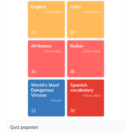
English
Latin
-Gloria Mary
-Gloria Mary
31
30
Afrikaans
Italian
-Gloria Mary
-Gloria Mary
30
30
World's Most
Spanish
Dangerous
vocabulary
Viruses
-Gloria Mary
-Privato
12
30
Quiz popolari