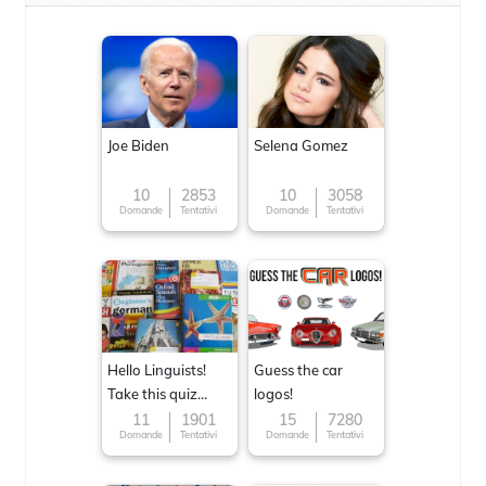
Joe Biden
Selena Gomez
10
2853
10
3058
Domande
Tentativi
Domande
Tentativi
Hello Linguists!
Guess the car
Take this quiz
logos!
now!
11
1901
15
7280
Domande
Tentativi
Domande
Tentativi