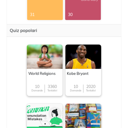
31
30
Quiz popolari
World Religions
Kobe Bryant
10
3360
10
2020
Domande
Tentativi
Domande
Tentativi