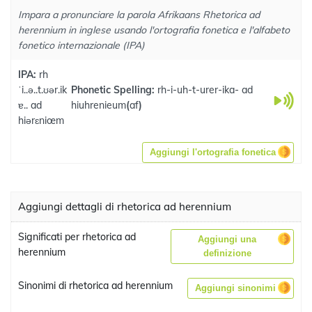
Impara a pronunciare la parola Afrikaans Rhetorica ad
herennium in inglese usando l'ortografia fonetica e l'alfabeto
fonetico internazionale (IPA)
IPA:
rh
ˈi..ə..t.ʊər.ik
Phonetic Spelling:
rh-i-uh-t-urer-ika- ad
ɐ.. ad
hiuhrenieum
(
af
)
hiərɛniœm
Aggiungi l'ortografia fonetica
Aggiungi dettagli di rhetorica ad herennium
Significati per rhetorica ad
Aggiungi una
herennium
definizione
Sinonimi di rhetorica ad herennium
Aggiungi sinonimi