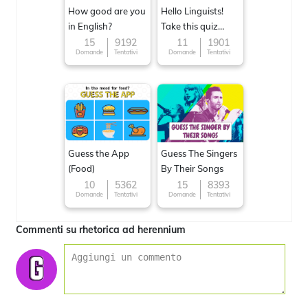
How good are you
Hello Linguists!
in English?
Take this quiz
now!
15
9192
11
1901
Domande
Tentativi
Domande
Tentativi
Guess the App
Guess The Singers
(Food)
By Their Songs
10
5362
15
8393
Domande
Tentativi
Domande
Tentativi
Commenti su rhetorica ad herennium