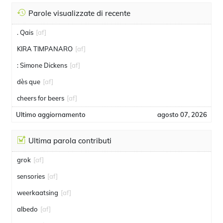
Parole visualizzate di recente
. Qais
[af]
KIRA TIMPANARO
[af]
: Simone Dickens
[af]
dès que
[af]
cheers for beers
[af]
Ultimo aggiornamento
agosto 07, 2026
Ultima parola contributi
grok
[af]
sensories
[af]
weerkaatsing
[af]
albedo
[af]