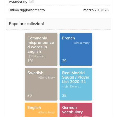
waardering
[af]
Ultimo aggiornamento
marzo 20, 2026
Popolare collezioni
Commonly
French
mispronounce
-Gloria Mary
d words in
English
-John Dennis
G.Thomas
101
29
Swedish
Real Madrid
Squad / Player
-Gloria Mary
List 2020-21
-John Dennis
G.Thomas
30
35
English
German
vocabulary
-Gloria Mary
-Gloria Mary